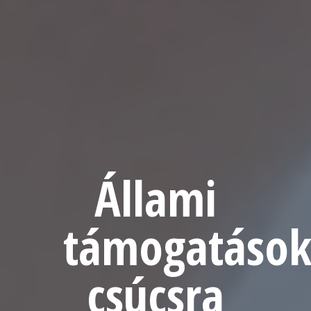
Állami
támogatáso
csúcsra