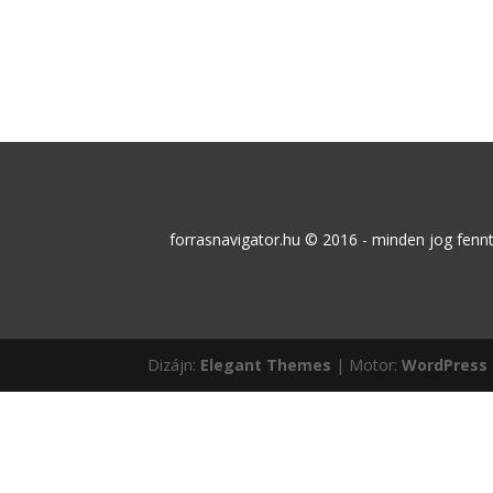
forrasnavigator.hu © 2016 - minden jog fe
Dizájn:
Elegant Themes
| Motor:
WordPress