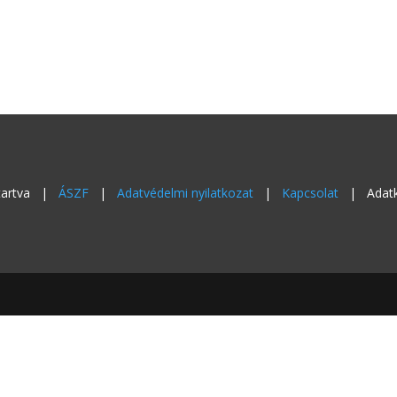
nntartva |
ÁSZF
|
Adatvédelmi nyilatkozat
|
Kapcsolat
| Adatkez